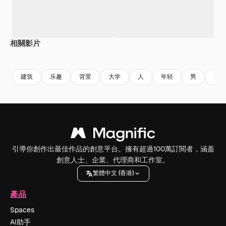
相關影片
Premium
Premium
Premium
Premium
由AI生成
建筑
乐趣
背景
大学
人
年轻
男
图形
引導你創作出最佳作品的創意平台。擁有超過100萬訂閱者，涵蓋
創意人士、企業、代理商和工作室。
繁體中文 (香港)
產品
Spaces
AI助手