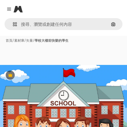
Magnific
Close menu
通過圖
首頁
/
素材庫
/
矢量
/
學校大樓前快樂的學生
Premium