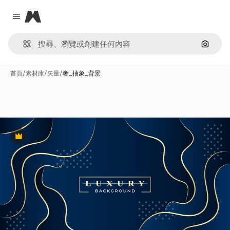
Magnific
Close menu
通過圖
首頁
/
素材庫
/
矢量
/
奢_抽象_背景
Premium