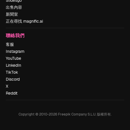
Slidesgo
出售內容
新聞室
正在尋找 magnific.ai
聯絡我們
客服
Instagram
YouTube
LinkedIn
TikTok
Discord
X
Reddit
Copyright © 2010-
2026
Freepik Company S.L.U.
版權所有
.