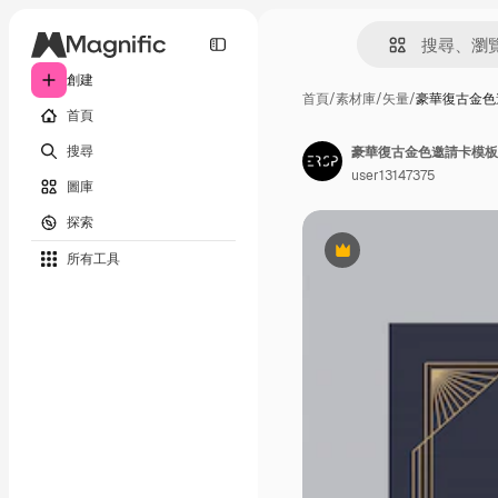
創建
首頁
/
素材庫
/
矢量
/
豪華復古金色
首頁
搜尋
豪華復古金色邀請卡模板
user13147375
圖庫
探索
所有工具
Premium