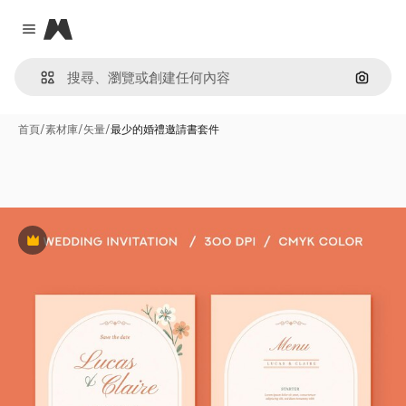
Magnific
Close menu
通過圖
首頁
/
素材庫
/
矢量
/
最少的婚禮邀請書套件
Premium