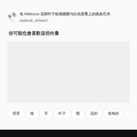
色 Hibiscus 花和叶子绘画插图与白色背景上的线条艺术.
sudarat_wilaiart
你可能也會喜歡這些向量
背景
线
手
叶子
图
花的
装饰的
画