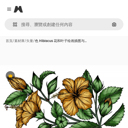
Magnific
Close menu
通過圖
首頁
/
素材庫
/
矢量
/
色 Hibiscus 花和叶子绘画插图与…
Premium