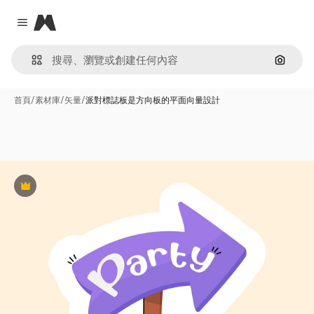
Magnific
Close menu
通過圖
首頁
/
素材庫
/
矢量
/
派對標誌板是方向板的平面向量設計
Premium