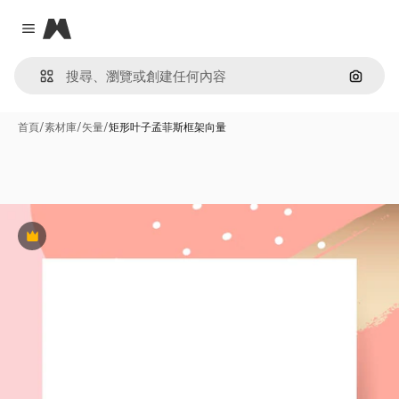
Magnific
Close menu
通過圖
首頁
/
素材庫
/
矢量
/
矩形叶子孟菲斯框架向量
Premium