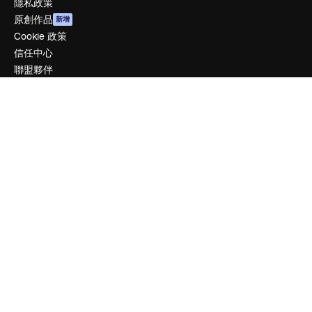
隱私政策
原創作品
新增
Cookie 政策
信任中心
聯盟夥伴
企業
公司
定價
關於我們
評論
工作機會
搜索趨勢
博客
聚會活動
Slidesgo
出售內容
新聞室
正在尋找 magnific.ai