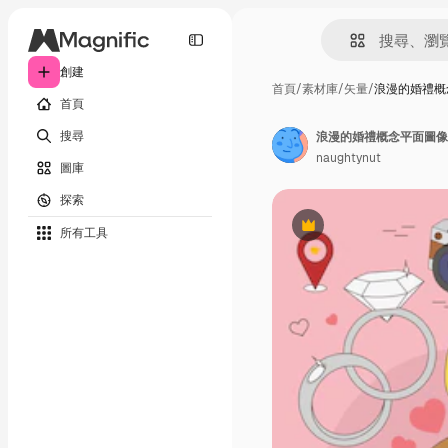
創建
首頁
/
素材庫
/
矢量
/
浪漫的婚禮概
首頁
搜尋
浪漫的婚禮概念平面圖像
naughtynut
圖庫
探索
所有工具
Premium