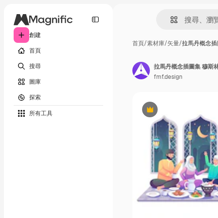
創建
首頁
/
素材庫
/
矢量
/
拉馬丹概念插
首頁
搜尋
拉馬丹概念插圖集 穆斯
fmf.design
圖庫
探索
所有工具
Premium