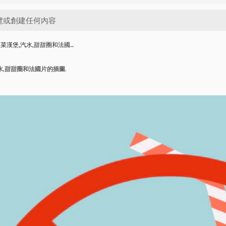
菜漢堡,汽水,甜甜圈和法國…
水,甜甜圈和法國片的插圖.