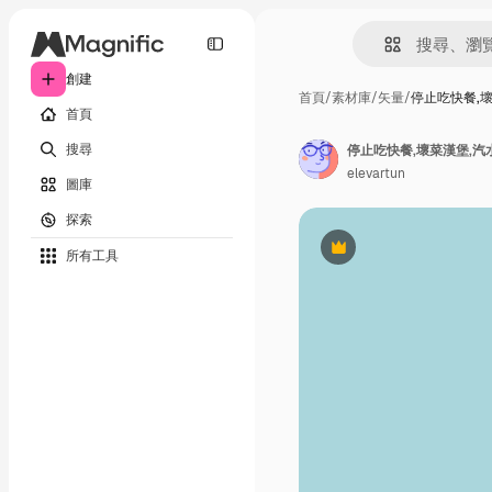
創建
首頁
/
素材庫
/
矢量
/
停止吃快餐,壞
首頁
搜尋
停止吃快餐,壞菜漢堡,汽
elevartun
圖庫
探索
所有工具
Premium