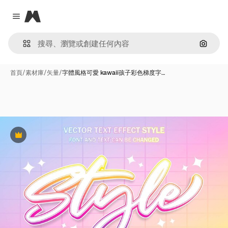
Magnific
Close menu
通過圖
首頁
/
素材庫
/
矢量
/
字體風格可愛 kawaii孩子彩色梯度字…
Premium