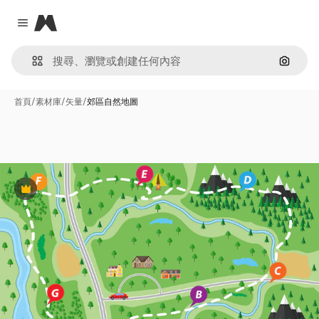
Magnific
Close menu
通過圖
首頁
/
素材庫
/
矢量
/
郊區自然地圖
Premium