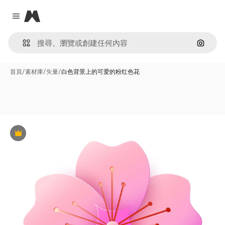
Magnific
Close menu
通過圖
首頁
/
素材庫
/
矢量
/
白色背景上的可爱的粉红色花
Premium