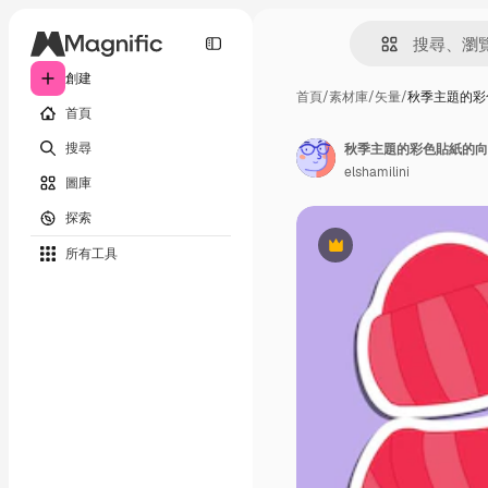
創建
首頁
/
素材庫
/
矢量
/
秋季主題的彩
首頁
搜尋
秋季主題的彩色貼紙的向量
elshamilini
圖庫
探索
所有工具
Premium