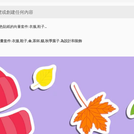
色貼紙的向量套件:衣服,鞋子…
套件:衣服,鞋子,傘,茶杯,貓,秋季葉子.為設計和裝飾