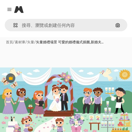
Magnific
Close menu
通過圖
首頁
/
素材庫
/
矢量
/
矢量婚禮場景 可愛的婚禮儀式插圖,新婚夫…
Premium