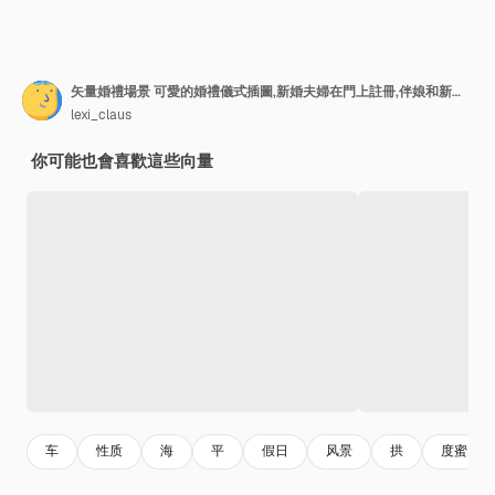
矢量婚禮場景 可愛的婚禮儀式插圖,新婚夫婦在門上註冊,伴娘和新郎的糖果棒蛋糕 卡通婚姻海景
lexi_claus
你可能也會喜歡這些向量
车
性质
海
平
假日
风景
拱
度蜜月