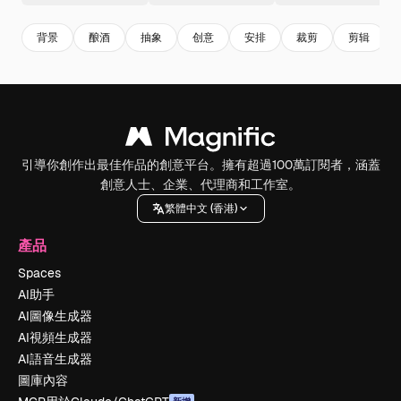
背景
酿酒
抽象
创意
安排
裁剪
剪辑
引導你創作出最佳作品的創意平台。擁有超過100萬訂閱者，涵蓋
創意人士、企業、代理商和工作室。
繁體中文 (香港)
產品
Spaces
AI助手
AI圖像生成器
AI視頻生成器
AI語音生成器
圖庫內容