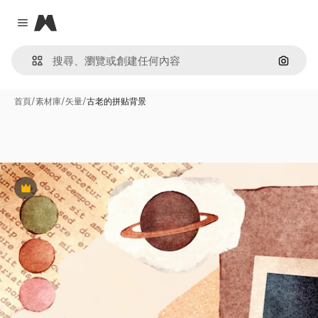
Magnific
Close menu
通過圖
首頁
/
素材庫
/
矢量
/
古老的拼贴背景
Premium