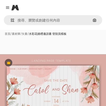
Magnific
Close menu
通過圖
首頁
/
素材庫
/
矢量
/
水彩花婚禮邀請書 登陸頁模板
Premium