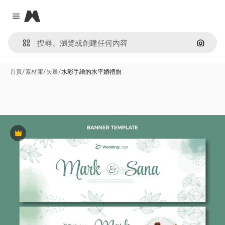
Magnific
Close menu
通過圖
首頁
/
素材庫
/
矢量
/
水彩手繪的水平婚禮旗
Premium