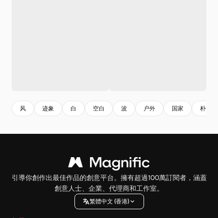
风
迹象
白
空白
波
户外
国家
朴素
引導你創作出最佳作品的創意平台。擁有超過100萬訂閱者，涵蓋
創意人士、企業、代理商和工作室。
繁體中文 (香港)