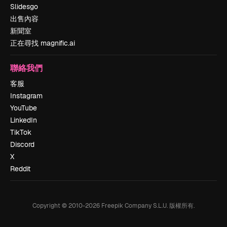
Slidesgo
出售內容
新聞室
正在尋找 magnific.ai
聯絡我們
客服
Instagram
YouTube
LinkedIn
TikTok
Discord
X
Reddit
Copyright © 2010-
2026
Freepik Company S.L.U.
版權所有
.