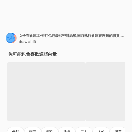
女子在倉庫工作,打包包裹和密封紙箱,同時執行倉庫管理員的職責. 女子倉庫或訂單發送點的員工站在紙箱的架子附近.
drawlab19
你可能也會喜歡這些向量
分配
交货
邮件
业务
工人
人的
股票