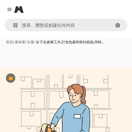
Magnific
Close menu
通過圖
首頁
/
素材庫
/
矢量
/
女子在倉庫工作,打包包裹和密封紙箱,同時…
Premium