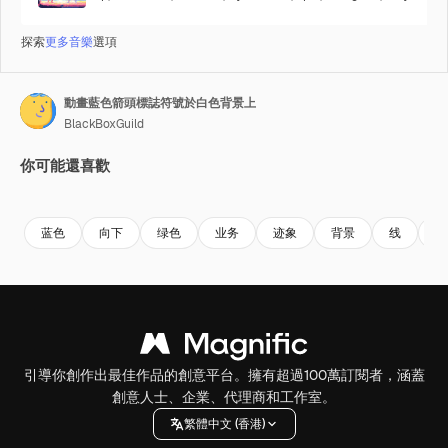
探索
更多音樂
選項
動畫藍色箭頭標誌符號於白色背景上
BlackBoxGuild
你可能還喜歡
Premium
Premium
Premium
Premium
蓝色
向下
绿色
业务
迹象
背景
线
白
引導你創作出最佳作品的創意平台。擁有超過100萬訂閱者，涵蓋
創意人士、企業、代理商和工作室。
繁體中文 (香港)