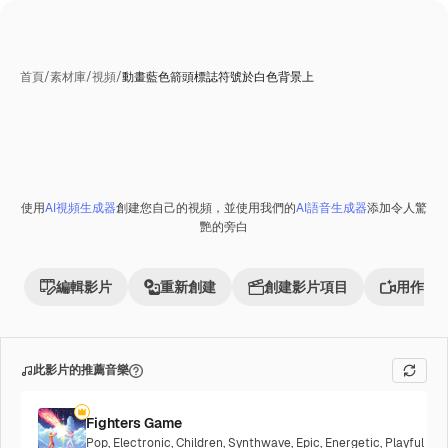
首頁
/
素材庫
/
視頻
/
動畫藍色箭頭標誌符號於白色背景上
使用
AI視頻生成器
創建您自己的視頻，並使用我們的
AI語音生成器
添加令人驚
Premium
艷的旁白
編輯影片
重新創建
創建影片項目
用作參
此影片的推薦音樂
Fighters Game
Pop
,
Electronic
,
Children
,
Synthwave
,
Epic
,
Energetic
,
Playful