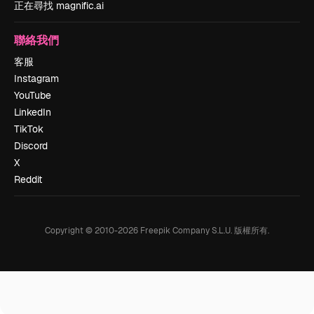
正在尋找 magnific.ai
聯絡我們
客服
Instagram
YouTube
LinkedIn
TikTok
Discord
X
Reddit
Copyright © 2010-
2026
Freepik Company S.L.U.
版權所有
.