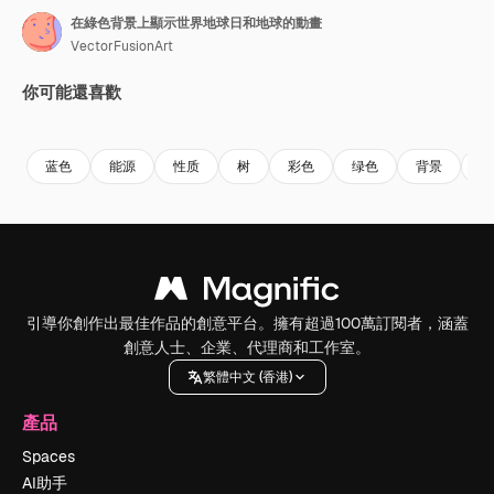
在綠色背景上顯示世界地球日和地球的動畫
VectorFusionArt
你可能還喜歡
Premium
Premium
由AI生成
Premium
Premium
由AI生成
蓝色
能源
性质
树
彩色
绿色
背景
质
引導你創作出最佳作品的創意平台。擁有超過100萬訂閱者，涵蓋
創意人士、企業、代理商和工作室。
繁體中文 (香港)
產品
Spaces
AI助手