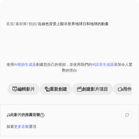
首頁
/
素材庫
/
視頻
/
在綠色背景上顯示世界地球日和地球的動畫
AI生成
使用
AI視頻生成器
創建您自己的視頻，並使用我們的
AI語音生成器
添加令人驚
Premium
艷的旁白
編輯影片
重新創建
創建影片項目
用作參
此影片的推薦音樂
探索
更多音樂
選項