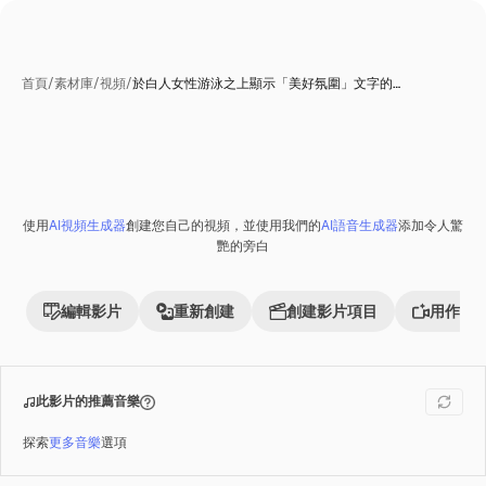
首頁
/
素材庫
/
視頻
/
於白人女性游泳之上顯示「美好氛圍」文字的…
使用
AI視頻生成器
創建您自己的視頻，並使用我們的
AI語音生成器
添加令人驚
Premium
艷的旁白
編輯影片
重新創建
創建影片項目
用作參
此影片的推薦音樂
探索
更多音樂
選項