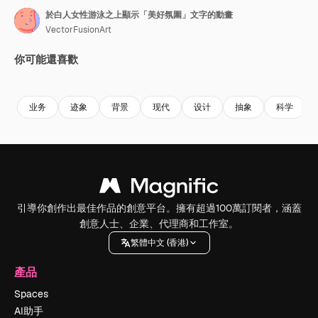
於白人女性游泳之上顯示「美好氛圍」文字的動畫
VectorFusionArt
你可能還喜歡
Premium
Premium
由AI生成
Premium
Premium
由AI生成
业务
迹象
背景
现代
设计
抽象
科学
引導你創作出最佳作品的創意平台。擁有超過100萬訂閱者，涵蓋
創意人士、企業、代理商和工作室。
繁體中文 (香港)
產品
Spaces
AI助手