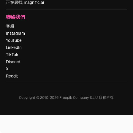
正在尋找 magnific.ai
聯絡我們
客服
Instagram
YouTube
LinkedIn
TikTok
Discord
X
Reddit
Copyright © 2010-
2026
Freepik Company S.L.U.
版權所有
.