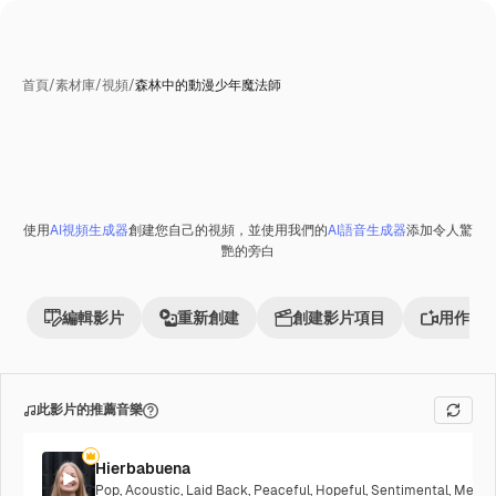
首頁
/
素材庫
/
視頻
/
森林中的動漫少年魔法師
使用
AI視頻生成器
創建您自己的視頻，並使用我們的
AI語音生成器
添加令人驚
Premium
艷的旁白
編輯影片
重新創建
創建影片項目
用作參
此影片的推薦音樂
Hierbabuena
Pop
,
Acoustic
,
Laid Back
,
Peaceful
,
Hopeful
,
Sentimental
,
Melanc