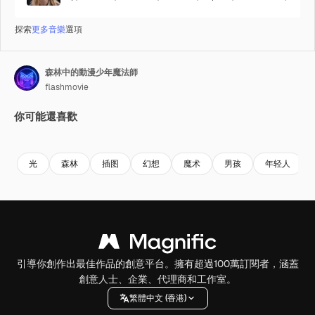
探索
更多音樂
選項
森林中的動漫少年魔法師
flashmovie
你可能還喜歡
Premium
Premium
由AI生成
Premium
Premium
由AI生成
光
森林
插图
幻想
魔术
男孩
年轻人
引導你創作出最佳作品的創意平台。擁有超過100萬訂閱者，涵蓋
創意人士、企業、代理商和工作室。
繁體中文 (香港)