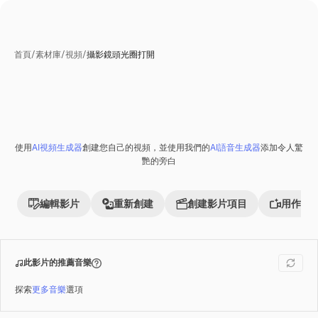
首頁
/
素材庫
/
視頻
/
攝影鏡頭光圈打開
使用
AI視頻生成器
創建您自己的視頻，並使用我們的
AI語音生成器
添加令人驚
Premium
艷的旁白
編輯影片
重新創建
創建影片項目
用作參
此影片的推薦音樂
探索
更多音樂
選項