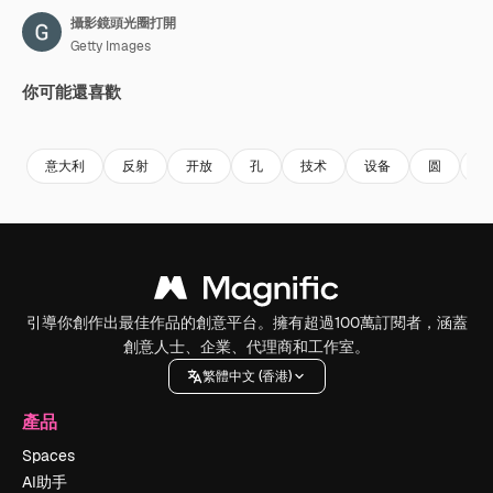
攝影鏡頭光圈打開
Getty Images
你可能還喜歡
Premium
Premium
Premium
Premium
由AI生成
意大利
反射
开放
孔
技术
设备
圆
快
引導你創作出最佳作品的創意平台。擁有超過100萬訂閱者，涵蓋
創意人士、企業、代理商和工作室。
繁體中文 (香港)
產品
Spaces
AI助手