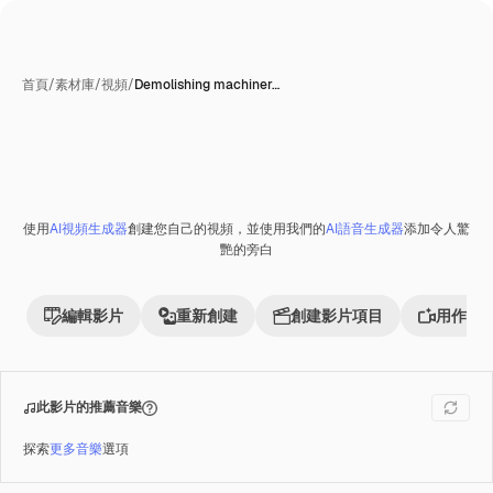
首頁
/
素材庫
/
視頻
/
Demolishing machiner…
使用
AI視頻生成器
創建您自己的視頻，並使用我們的
AI語音生成器
添加令人驚
Premium
艷的旁白
編輯影片
重新創建
創建影片項目
用作參
此影片的推薦音樂
探索
更多音樂
選項