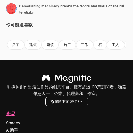
Demolishing machinery breaks the floors and walls of the ruin. Debris falling down with heavy dusty clouds. Rising over the ruins and debris.
tereliukv
你可能還喜歡
Premium
Premium
Premium
Premium
房子
建筑
建筑
施工
工作
石
工人
具
引導你創作出最佳作品的創意平台。擁有超過100萬訂閱者，涵蓋
創意人士、企業、代理商和工作室。
繁體中文 (香港)
產品
Spaces
AI助手