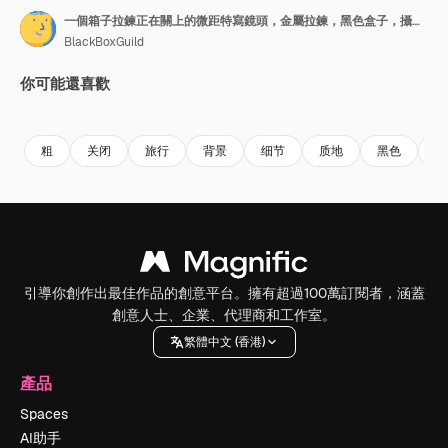
一個箱子拉鍊正在關上的微距特寫鏡頭，金屬拉鍊，黑色盒子，攝影器材，專業攝影棚燈光，靜態4K影片。
BlackBoxGuild
你可能還喜歡
Premium
Premium
Premium
Premium
粗
关闭
旅行
背景
细节
质地
黑色
酿
引導你創作出最佳作品的創意平台。擁有超過100萬訂閱者，涵蓋
創意人士、企業、代理商和工作室。
繁體中文 (香港)
產品
Spaces
AI助手