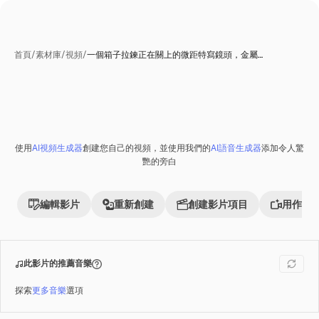
首頁
/
素材庫
/
視頻
/
一個箱子拉鍊正在關上的微距特寫鏡頭，金屬…
使用
AI視頻生成器
創建您自己的視頻，並使用我們的
AI語音生成器
添加令人驚
Premium
艷的旁白
編輯影片
重新創建
創建影片項目
用作參
此影片的推薦音樂
探索
更多音樂
選項