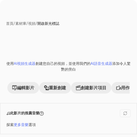
首頁
/
素材庫
/
視頻
/
開啟新光標誌
使用
AI視頻生成器
創建您自己的視頻，並使用我們的
AI語音生成器
添加令人驚
Premium
艷的旁白
編輯影片
重新創建
創建影片項目
用作參
此影片的推薦音樂
探索
更多音樂
選項