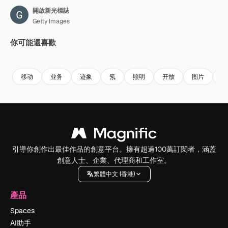
開啟新光標誌
Getty Images
你可能還喜歡
Premium
Premium
Premium
Premium
移动
业务
迹象
氖
照明
开放
图片
人
引導你創作出最佳作品的創意平台。擁有超過100萬訂閱者，涵蓋
創意人士、企業、代理商和工作室。
繁體中文 (香港)
產品
Spaces
AI助手