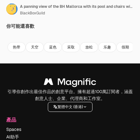
A panning view of the BH Mallorca with its pool and chairs with no people is the place to stay and be seen in MAGALUF, the party capital of the World
BlackBoxGuild
你可能還喜歡
Premium
Premium
Premium
Premium
热带
天空
蓝色
采取
放松
乐趣
假期
引導你創作出最佳作品的創意平台。擁有超過100萬訂閱者，涵蓋
創意人士、企業、代理商和工作室。
繁體中文 (香港)
產品
Spaces
AI助手