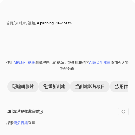
首頁
/
素材庫
/
視頻
/
A panning view of th…
使用
AI視頻生成器
創建您自己的視頻，並使用我們的
AI語音生成器
添加令人驚
Premium
艷的旁白
編輯影片
重新創建
創建影片項目
用作參
此影片的推薦音樂
探索
更多音樂
選項