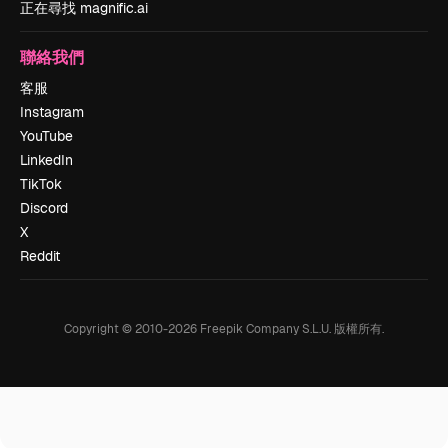
正在尋找 magnific.ai
聯絡我們
客服
Instagram
YouTube
LinkedIn
TikTok
Discord
X
Reddit
Copyright © 2010-
2026
Freepik Company S.L.U.
版權所有
.