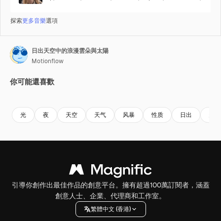
探索
更多音樂
選項
日出天空中的浪漫雲朵與太陽
Motionflow
你可能還喜歡
Premium
Premium
Premium
Premium
光
夜
天空
天气
风暴
性质
日出
天堂
引導你創作出最佳作品的創意平台。擁有超過100萬訂閱者，涵蓋
創意人士、企業、代理商和工作室。
繁體中文 (香港)