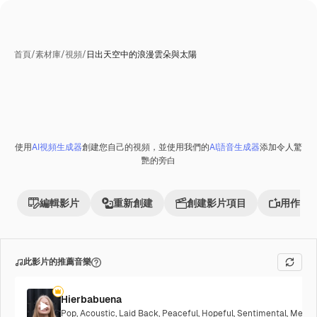
首頁
/
素材庫
/
視頻
/
日出天空中的浪漫雲朵與太陽
使用
AI視頻生成器
創建您自己的視頻，並使用我們的
AI語音生成器
添加令人驚
Premium
艷的旁白
編輯影片
重新創建
創建影片項目
用作參
此影片的推薦音樂
Hierbabuena
Pop
,
Acoustic
,
Laid Back
,
Peaceful
,
Hopeful
,
Sentimental
,
Melanc