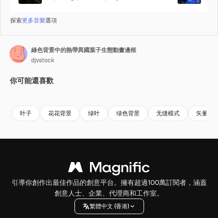
探索
更多音樂
選項
綠色背景中的熱帶異國葉子生態動畫邊框
djvstock
你可能還喜歡
Premium
Premium
Premium
Premium
叶子
花花背景
绿叶
绿色背景
无缝模式
矢量插
引導你創作出最佳作品的創意平台。擁有超過100萬訂閱者，涵蓋
創意人士、企業、代理商和工作室。
繁體中文 (香港)