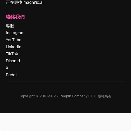
正在尋找 magnific.ai
聯絡我們
客服
Instagram
YouTube
LinkedIn
TikTok
Discord
X
Reddit
Copyright © 2010-
2026
Freepik Company S.L.U.
版權所有
.