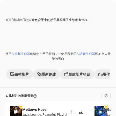
首頁
/
素材庫
/
視頻
/
綠色背景中的熱帶異國葉子生態動畫邊框
使用
AI視頻生成器
創建您自己的視頻，並使用我們的
AI語音生成器
添加令人驚
Premium
艷的旁白
編輯影片
重新創建
創建影片項目
用作參
此影片的推薦音樂
Mellows Hues
Galac
Jazz
,
Lounge
,
Peaceful
,
Playful
Loung