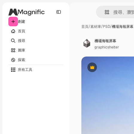
創建
首頁
/
素材庫
/
PSD
/
機場海報屏幕
首頁
搜尋
機場海報屏幕
graphicshelter
圖庫
探索
所有工具
Premium