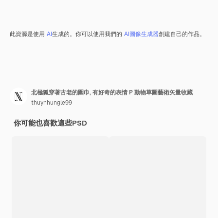
此資源是使用
AI
生成的。你可以使用我們的
AI圖像生成器
創建自己的作品。
北極狐穿著古老的圍巾, 有好奇的表情 P 動物草圖藝術矢量收藏
thuynhungle99
你可能也喜歡這些PSD