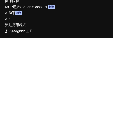
圖庫內容
MCP用於Claude/ChatGPT
新增
AI助手
新增
API
流動應用程式
所有Magnific工具
開始使用
Academy
文件
客服
使用條款
隱私政策
原創作品
新增
Cookie 政策
信任中心
聯盟夥伴
企業