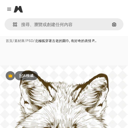
Magnific
Close menu
通過圖
首頁
/
素材庫
/
PSD
/
北極狐穿著古老的圍巾, 有好奇的表情 P…
AI生成
Premium