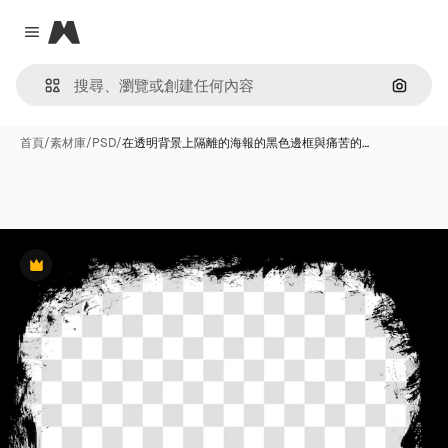
Magnific
Close menu
通過圖
首頁
/
素材庫
/
PSD
/
在透明背景上隔離的海報的黑色邊框與痛苦的…
Premium