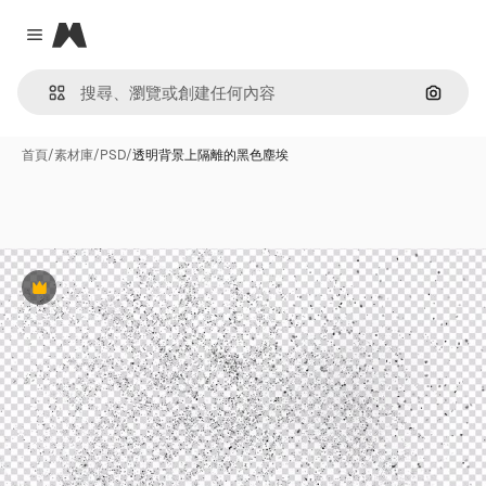
Magnific
Close menu
通過圖
首頁
/
素材庫
/
PSD
/
透明背景上隔離的黑色塵埃
Premium