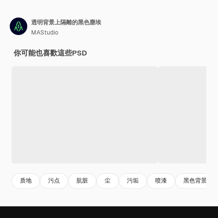
透明背景上隔離的黑色塵埃
MAStudio
你可能也喜歡這些PSD
质地
污点
肮脏
尘
污垢
喷漆
黑色背景