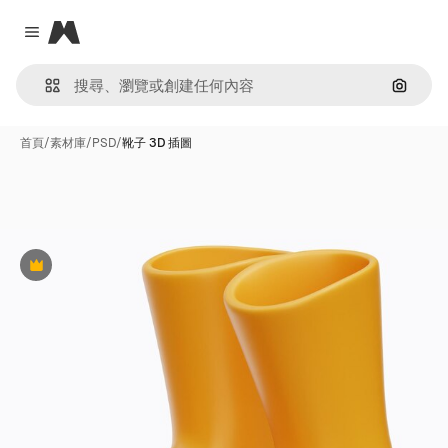
Magnific
Close menu
通過圖
首頁
/
素材庫
/
PSD
/
靴子 3D 插圖
Premium