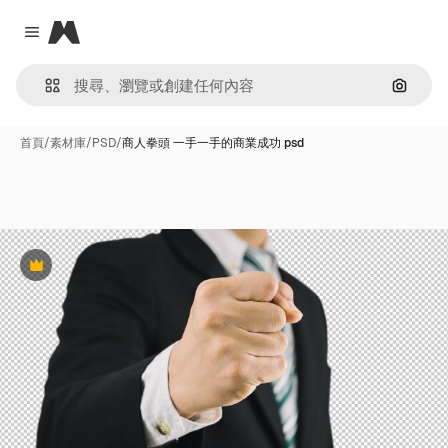
Magnific
Close menu
通過圖
首頁
/
素材庫
/
PSD
/
商人拳頭 一手一手的商業成功 psd
Premium