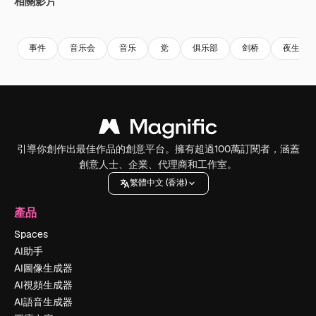
相關影片
Premium
Premium
Premium
Premium
事件
音乐会
音乐
党
俱乐部
剑桥
夜生活
引導你創作出最佳作品的創意平台。擁有超過100萬訂閱者，涵蓋
創意人士、企業、代理商和工作室。
繁體中文 (香港)
產品
Spaces
AI助手
AI圖像生成器
AI視頻生成器
AI語音生成器