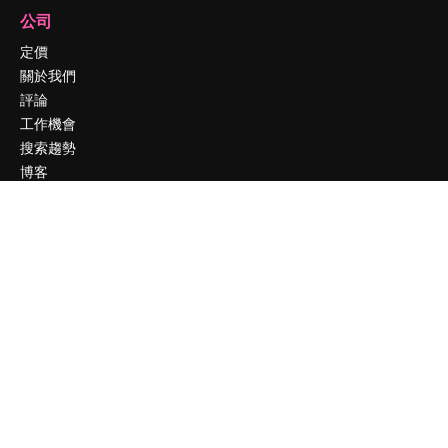
公司
定價
關於我們
評論
工作機會
搜索趨勢
博客
聚會活動
Slidesgo
出售內容
新聞室
正在尋找 magnific.ai
聯絡我們
客服
Instagram
YouTube
LinkedIn