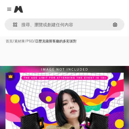
Magnific
Close menu
通過圖
首頁
/
素材庫
/
PSD
/
亞歷克薩斯客廳的多彩派對
Premium