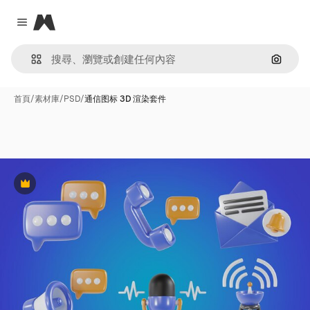
Magnific
Close menu
通過圖
首頁
/
素材庫
/
PSD
/
通信图标 3D 渲染套件
Premium