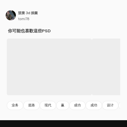
競賽 3d 插圖
tomi78
你可能也喜歡這些PSD
业务
道路
现代
赢
成功
成功
设计
庆