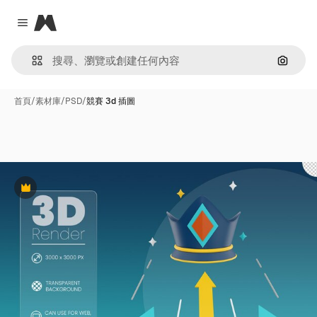
Magnific
Close menu
通過圖
首頁
/
素材庫
/
PSD
/
競賽 3d 插圖
Premium