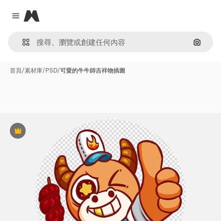
Magnific
Close menu
通過圖
首頁
/
素材庫
/
PSD
/
可愛的牛牛師吉祥物插圖
Premium