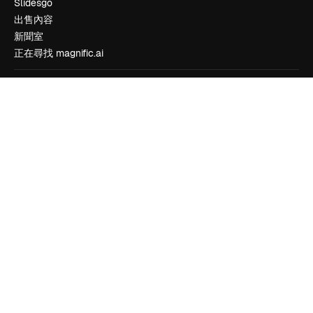
Slidesgo
出售內容
新聞室
正在尋找 magnific.ai
聯絡我們
客服
Instagram
YouTube
LinkedIn
TikTok
Discord
X
Reddit
Copyright © 2010-
2026
Freepik Company S.L.U.
版權所有
.