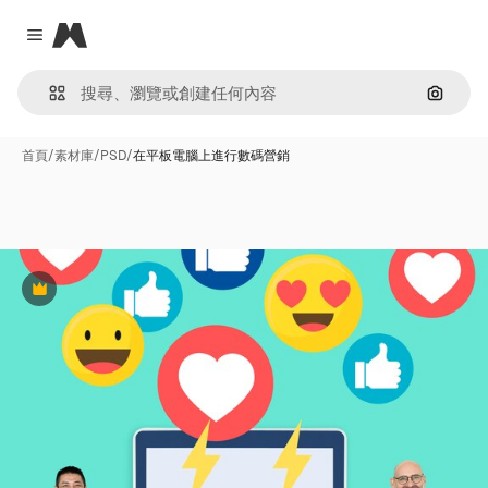
Magnific
Close menu
通過圖
首頁
/
素材庫
/
PSD
/
在平板電腦上進行數碼營銷
Premium