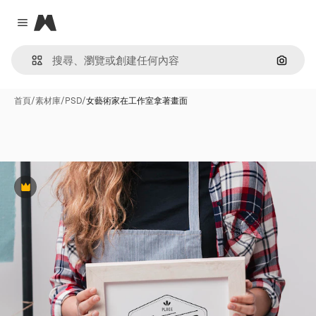
Magnific
Close menu
通過圖
首頁
/
素材庫
/
PSD
/
女藝術家在工作室拿著畫面
Premium