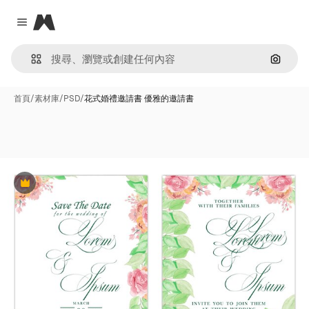
Magnific
Close menu
通過圖
首頁
/
素材庫
/
PSD
/
花式婚禮邀請書 優雅的邀請書
Premium