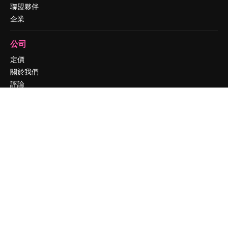
聯盟夥伴
企業
公司
定價
關於我們
評論
工作機會
搜索趨勢
博客
聚會活動
Slidesgo
出售內容
新聞室
正在尋找 magnific.ai
聯絡我們
客服