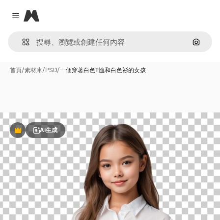
Magnific
Close menu
通過圖
首頁
/
素材庫
/
PSD
/
一個穿著白色T恤和白色衫的女孩
AI生成
Premium