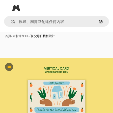
Magnific
Close menu
通過圖
首頁
/
素材庫
/
PSD
/
祖父母日模板設計
Premium