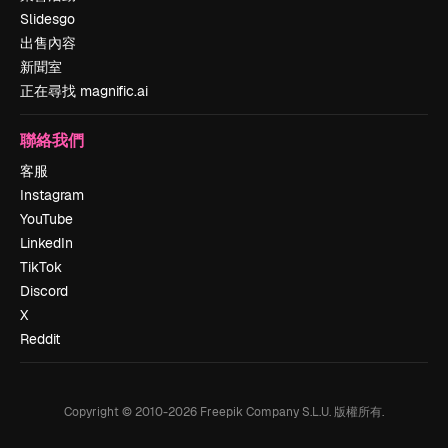
Slidesgo
出售內容
新聞室
正在尋找 magnific.ai
聯絡我們
客服
Instagram
YouTube
LinkedIn
TikTok
Discord
X
Reddit
Copyright © 2010-
2026
Freepik Company S.L.U.
版權所有
.