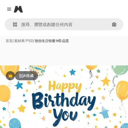
Magnific
Close menu
通過圖
首頁
/
素材庫
/
PSD
/
祝你生日快樂 HD 品質
AI生成
Premium