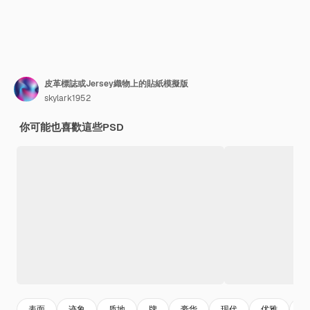
皮革標誌或Jersey織物上的貼紙模擬版
skylark1952
你可能也喜歡這些PSD
表面
迹象
质地
牌
豪华
现代
优雅
产