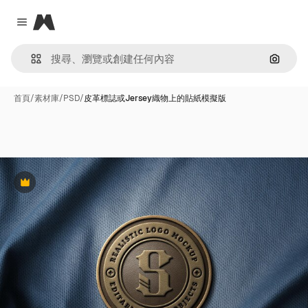
Magnific
Close menu
通過圖
首頁
/
素材庫
/
PSD
/
皮革標誌或Jersey織物上的貼紙模擬版
Premium