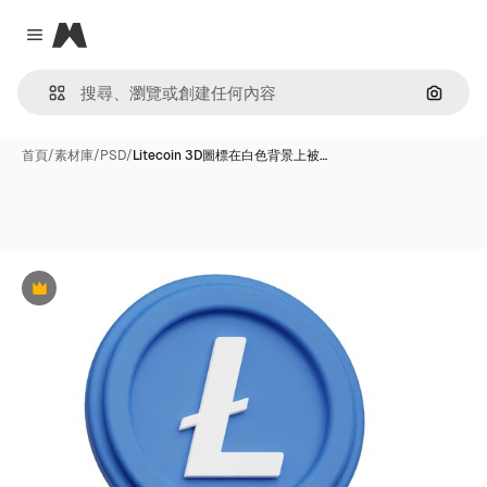
Magnific
Close menu
通過圖
首頁
/
素材庫
/
PSD
/
Litecoin 3D圖標在白色背景上被…
Premium